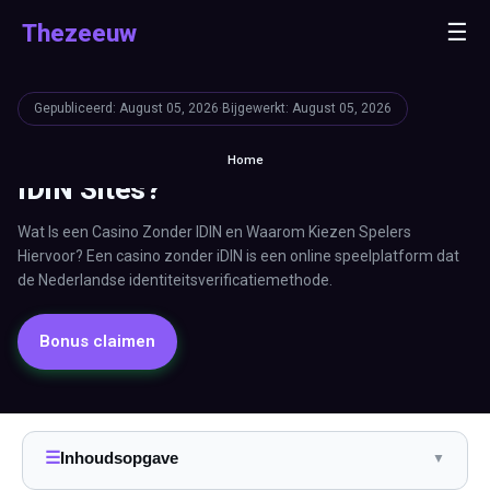
☰
Thezeeuw
Gepubliceerd: August 05, 2026
·
Bijgewerkt: August 05, 2026
Hoe Begin Je Met Casino Zonder
Home
IDIN Sites?
Wat Is een Casino Zonder IDIN en Waarom Kiezen Spelers
Hiervoor? Een casino zonder iDIN is een online speelplatform dat
de Nederlandse identiteitsverificatiemethode.
Bonus claimen
☰
Inhoudsopgave
▼