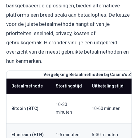
bankgebaseerde oplossingen, bieden alternatieve
platforms een breed scala aan betaalopties. De keuze
voor de juiste betaalmethode hangt af van je
prioriteiten: snelheid, privacy, kosten of
gebruiksgemak. Hieronder vind je een uitgebreid
overzicht van de meest gebruikte betaalmethoden en
hun kenmerken.
Vergelijking Betaalmethoden bij Casino's Zon
Betaalmethode
Stortingstijd
Uitbetalingstijd
An
10-30
Bitcoin (BTC)
10-60 minuten
H
minuten
Ethereum (ETH)
1-5 minuten
5-30 minuten
H