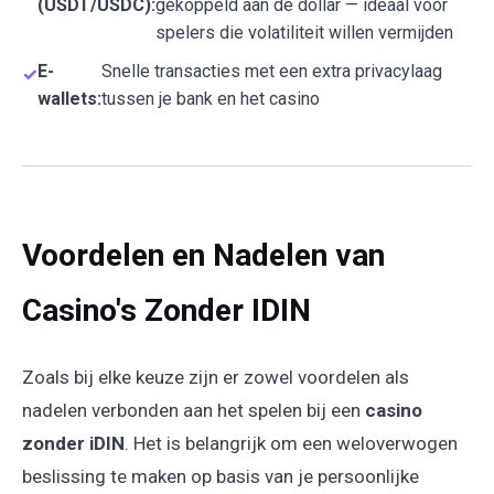
(USDT/USDC):
gekoppeld aan de dollar — ideaal voor
spelers die volatiliteit willen vermijden
E-
Snelle transacties met een extra privacylaag
wallets:
tussen je bank en het casino
Voordelen en Nadelen van
Casino's Zonder IDIN
Zoals bij elke keuze zijn er zowel voordelen als
nadelen verbonden aan het spelen bij een
casino
zonder iDIN
. Het is belangrijk om een weloverwogen
beslissing te maken op basis van je persoonlijke