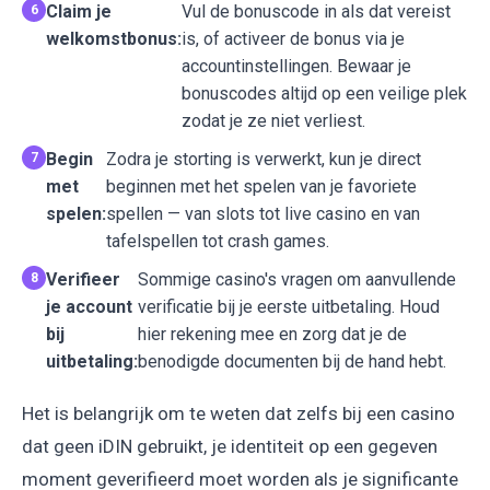
Claim je
Vul de bonuscode in als dat vereist
welkomstbonus:
is, of activeer de bonus via je
accountinstellingen. Bewaar je
bonuscodes altijd op een veilige plek
zodat je ze niet verliest.
Begin
Zodra je storting is verwerkt, kun je direct
met
beginnen met het spelen van je favoriete
spelen:
spellen — van slots tot live casino en van
tafelspellen tot crash games.
Verifieer
Sommige casino's vragen om aanvullende
je account
verificatie bij je eerste uitbetaling. Houd
bij
hier rekening mee en zorg dat je de
uitbetaling:
benodigde documenten bij de hand hebt.
Het is belangrijk om te weten dat zelfs bij een casino
dat geen iDIN gebruikt, je identiteit op een gegeven
moment geverifieerd moet worden als je significante