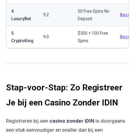
4.
50 Free Spins No
9.2
Bezoek
LuxuryBet
Deposit
5.
$300 + 100 Free
9.0
Bezoek
CryptoKing
Spins
Stap-voor-Stap: Zo Registreer
Je bij een Casino Zonder IDIN
Registreren bij een
casino zonder iDIN
is doorgaans
een stuk eenvoudiger en sneller dan bij een