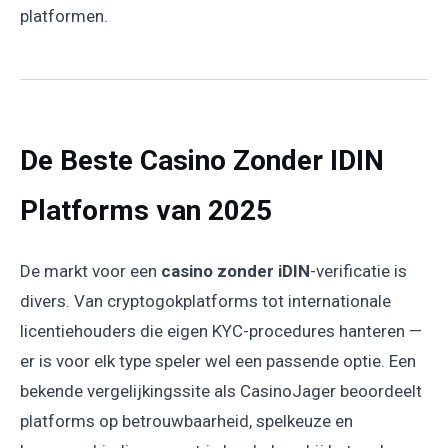
platformen.
De Beste Casino Zonder IDIN
Platforms van 2025
De markt voor een
casino zonder iDIN
-verificatie is
divers. Van cryptogokplatforms tot internationale
licentiehouders die eigen KYC-procedures hanteren —
er is voor elk type speler wel een passende optie. Een
bekende vergelijkingssite als CasinoJager beoordeelt
platforms op betrouwbaarheid, spelkeuze en