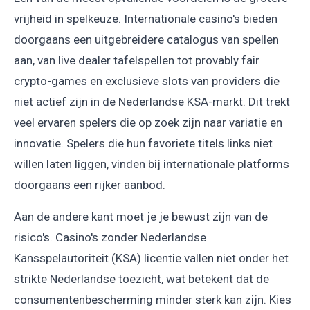
vrijheid in spelkeuze. Internationale casino's bieden
doorgaans een uitgebreidere catalogus van spellen
aan, van live dealer tafelspellen tot provably fair
crypto-games en exclusieve slots van providers die
niet actief zijn in de Nederlandse KSA-markt. Dit trekt
veel ervaren spelers die op zoek zijn naar variatie en
innovatie. Spelers die hun favoriete titels links niet
willen laten liggen, vinden bij internationale platforms
doorgaans een rijker aanbod.
Aan de andere kant moet je je bewust zijn van de
risico's. Casino's zonder Nederlandse
Kansspelautoriteit (KSA) licentie vallen niet onder het
strikte Nederlandse toezicht, wat betekent dat de
consumentenbescherming minder sterk kan zijn. Kies