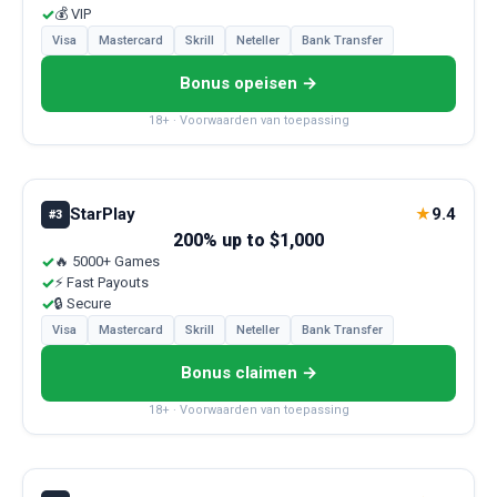
✓
💰 VIP
Visa
Mastercard
Skrill
Neteller
Bank Transfer
Bonus opeisen →
18+ · Voorwaarden van toepassing
StarPlay
9.4
★
#3
200% up to $1,000
✓
🔥 5000+ Games
✓
⚡ Fast Payouts
✓
🔒 Secure
Visa
Mastercard
Skrill
Neteller
Bank Transfer
Bonus claimen →
18+ · Voorwaarden van toepassing