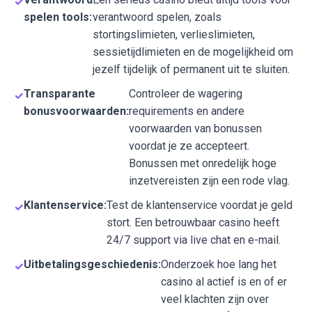
spelen tools:
verantwoord spelen, zoals
stortingslimieten, verlieslimieten,
sessietijdlimieten en de mogelijkheid om
jezelf tijdelijk of permanent uit te sluiten.
Transparante
Controleer de wagering
bonusvoorwaarden:
requirements en andere
voorwaarden van bonussen
voordat je ze accepteert.
Bonussen met onredelijk hoge
inzetvereisten zijn een rode vlag.
Klantenservice:
Test de klantenservice voordat je geld
stort. Een betrouwbaar casino heeft
24/7 support via live chat en e-mail.
Uitbetalingsgeschiedenis:
Onderzoek hoe lang het
casino al actief is en of er
veel klachten zijn over