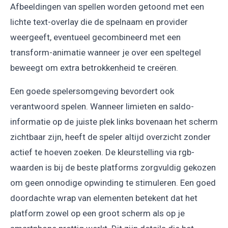
Afbeeldingen van spellen worden getoond met een
lichte text-overlay die de spelnaam en provider
weergeeft, eventueel gecombineerd met een
transform-animatie wanneer je over een speltegel
beweegt om extra betrokkenheid te creëren.
Een goede spelersomgeving bevordert ook
verantwoord spelen. Wanneer limieten en saldo-
informatie op de juiste plek links bovenaan het scherm
zichtbaar zijn, heeft de speler altijd overzicht zonder
actief te hoeven zoeken. De kleurstelling via rgb-
waarden is bij de beste platforms zorgvuldig gekozen
om geen onnodige opwinding te stimuleren. Een goed
doordachte wrap van elementen betekent dat het
platform zowel op een groot scherm als op je